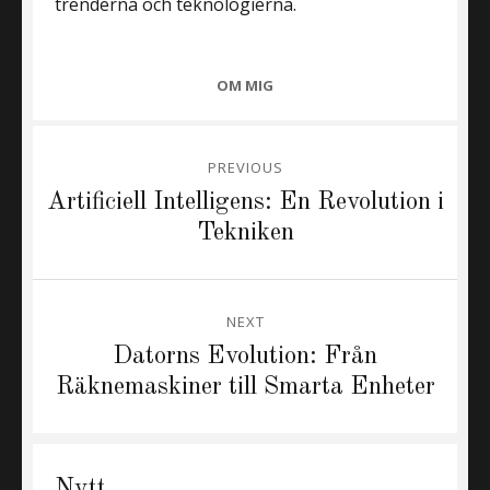
trenderna och teknologierna.
CATEGORIES
OM MIG
Inläggsnavigering
PREVIOUS
Previous
Artificiell Intelligens: En Revolution i
post:
Tekniken
NEXT
Next
Datorns Evolution: Från
post:
Räknemaskiner till Smarta Enheter
Nytt