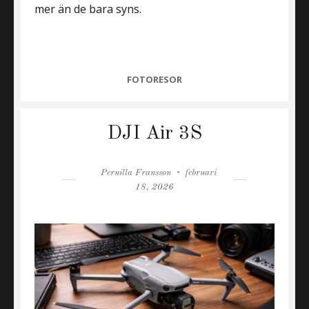
mer än de bara syns.
CATEGORIES
FOTORESOR
DJI Air 3S
Author
Posted
Pernilla Fransson
februari
on
18, 2026