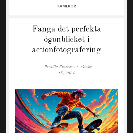
CATEGORIES
KAMEROR
Fånga det perfekta
ögonblicket i
actionfotografering
Author
Posted
Pernilla Fransson
oktober
on
15, 2024