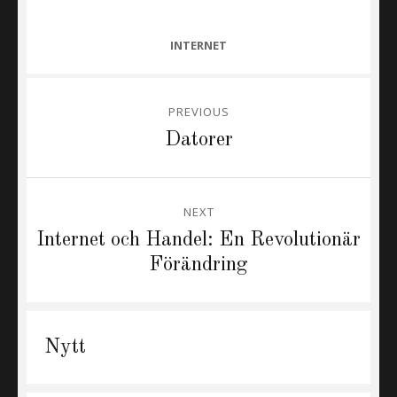
CATEGORIES
INTERNET
Inläggsnavigering
PREVIOUS
Previous
Datorer
post:
NEXT
Next
Internet och Handel: En Revolutionär
post:
Förändring
Nytt